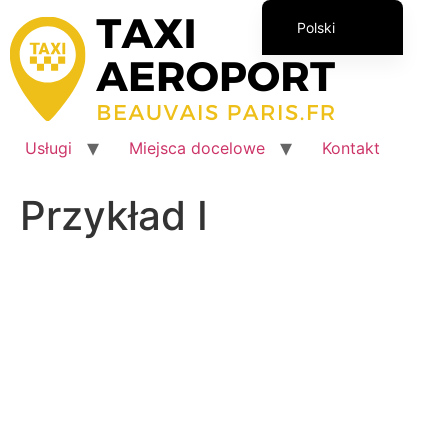
Przejdź
Polski
do
treści
Français
English (UK)
Italiano
Usługi
Miejsca docelowe
Kontakt
Español
Română
Przykład I