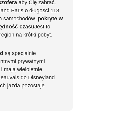
szofera
aby Cię zabrać.
land Paris o długości 113
ch samochodów.
pokryte w
ędność czasu
Jest to
egion na krótki pobyt.
nd
są specjalnie
entnymi prywatnymi
i mają wieloletnie
eauvais do Disneyland
ich jazda pozostaje