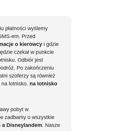
iu płatności wyślemy
i SMS-em. Przed
macje o kierowcy
i gdzie
ędzie czekał w punkcie
tnisku. Odbiór jest
podróż. Po zakończeniu
tni szoferzy są również
 na lotnisko.
na lotnisko
bawy pobyt w
 że zadbamy o wszystkie
s a Disneylandem
. Nasze