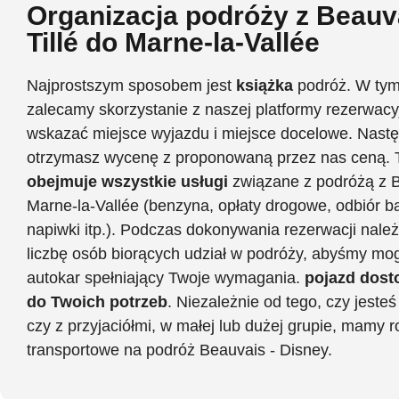
Organizacja podróży z Beauv
Tillé do Marne-la-Vallée
Najprostszym sposobem jest
książka
podróż. W tym
zalecamy skorzystanie z naszej platformy rezerwacy
wskazać miejsce wyjazdu i miejsce docelowe. Nastę
otrzymasz wycenę z proponowaną przez nas ceną.
obejmuje wszystkie usługi
związane z podróżą z 
Marne-la-Vallée (benzyna, opłaty drogowe, odbiór b
napiwki itp.). Podczas dokonywania rezerwacji należ
liczbę osób biorących udział w podróży, abyśmy mog
autokar spełniający Twoje wymagania.
pojazd dos
do Twoich potrzeb
. Niezależnie od tego, czy jesteś
czy z przyjaciółmi, w małej lub dużej grupie, mamy 
transportowe na podróż Beauvais - Disney.