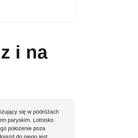
z i na
lizujący się w podróżach
em paryskim. Lotnisko
jego położenie poza
ojazd do niego jest