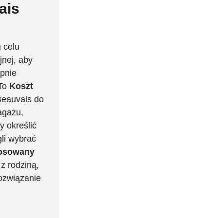
ais
 celu
jnej, aby
pnie
 To
Koszt
Beauvais do
agażu,
y określić
li wybrać
tosowany
 z rodziną,
rozwiązanie