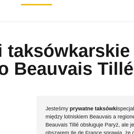
 taksówkarskie 
o Beauvais Tillé
Jesteśmy
prywatne taksówki
specja
między lotniskiem Beauvais a region
Beauvais Tillé obsługuje Paryż, ale 
obszarem Ile de France sprawia, że d