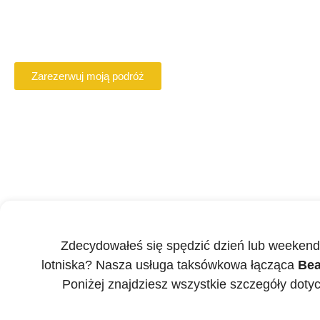
Zarezerwuj online kierowcę VTC w Beauvais
Zarezerwuj moją podróż
Zdecydowałeś się spędzić dzień lub weekend 
lotniska? Nasza usługa taksówkowa łącząca
Bea
Poniżej znajdziesz wszystkie szczegóły dotyc