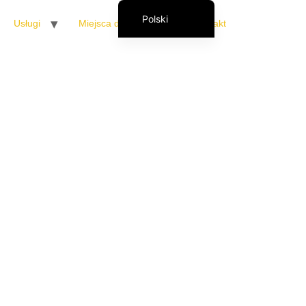
Polski
Usługi
Miejsca docelowe
Kontakt
Français
English (UK)
Italiano
Español
Română
eylandu