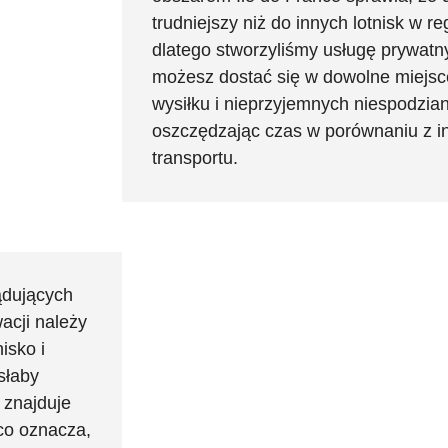
trudniejszy niż do innych lotnisk w r
dlatego stworzyliśmy usługę prywatn
możesz dostać się w dowolne miejsce
wysiłku i nieprzyjemnych niespodzia
oszczędzając czas w porównaniu z i
transportu.
lądujących
acji należy
isko i
słaby
 znajduje
 co oznacza,