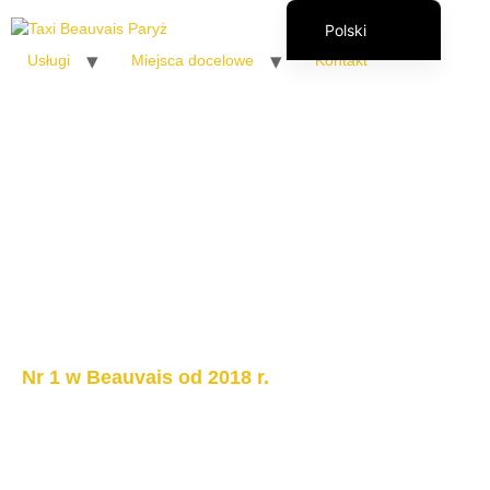
Polski
Usługi
Miejsca docelowe
Kontakt
Français
English (UK)
Italiano
Español
Română
Nr 1 w Beauvais od 2018 r.
Taxi lotnisko