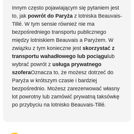
Innym często pojawiającym się pytaniem jest
to, jak
powrót do Paryża
z lotniska Beauvais-
Tillé. W tym sensie również nie ma
bezpośredniego transportu publicznego
między lotniskiem Beauvais a Paryżem. W
związku z tym konieczne jest
skorzystać z
transportu wahadłowego lub pociągu
lub
Salut c'est nous...
wybrać powrót z
usługa prywatnego
les Cookies !
szofera
Oznacza to, że możesz dotrzeć do
On a attendu d'être sûrs que le contenu de
Paryża w krótszym czasie i bardziej
ce site vous intéresse avant de vous
bezpośrednio. Możesz zarezerwować własny
déranger, mais on aimerait bien vous accompagner pendant votre
visite...
lot powrotny lub zamówić prywatną taksówkę
C'est OK pour vous ?
po przybyciu na lotnisko Beauvais-Tillé.
À quoi servent ces cookies ?
Statistiques et mesure d'audience
Consentements certifiés par