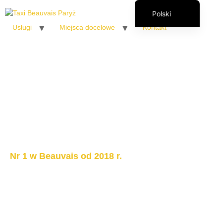
Polski
Usługi
Miejsca docelowe
Kontakt
Français
English (UK)
Italiano
Español
Română
Nr 1 w Beauvais od 2018 r.
Transport
lotniskowy