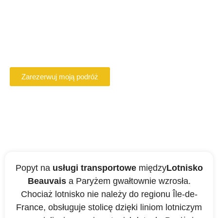
Beauvais
Zarezerwuj online kierowcę VTC w Beauvais
Zarezerwuj moją podróż
Popyt na
usługi transportowe
między
Lotnisko
Beauvais
a Paryżem gwałtownie wzrosła.
Chociaż lotnisko nie należy do regionu Île-de-
France, obsługuje stolicę dzięki liniom lotniczym