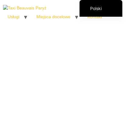
Polski
Usługi
Miejsca docelowe
Kontakt
Français
English (UK)
Italiano
Español
Română