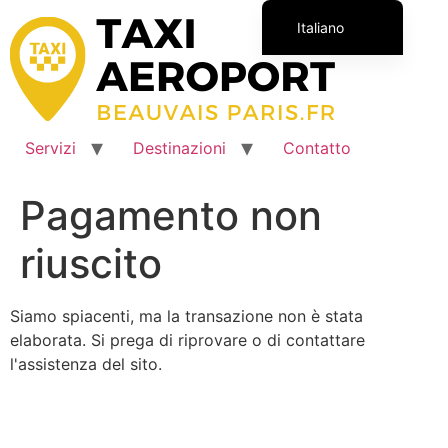
Vai
Italiano
al
contenuto
Français
English (UK)
Español
Servizi
Destinazioni
Contatto
Polski
Română
Pagamento non
riuscito
Siamo spiacenti, ma la transazione non è stata
elaborata. Si prega di riprovare o di contattare
l'assistenza del sito.