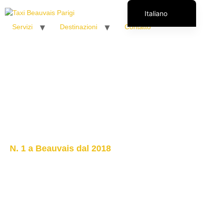
Italiano
Servizi
Destinazioni
Contatto
Français
English (UK)
Español
Polski
Română
N. 1 a Beauvais dal 2018
Aeroporto di
Parigi