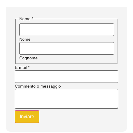
Nome
*
Nome
Cognome
Messaggio
E-mail
*
di
commento
o
Commento o messaggio
Inviare