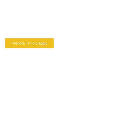
Beauvais
Prenotate online il vostro autista VTC a
Beauvais
Prenota il mio viaggio