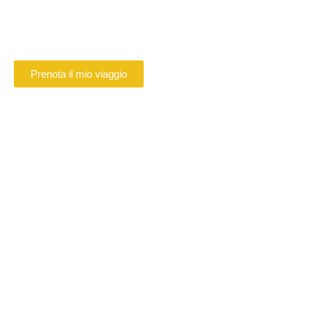
Parigi, Beauvais, Disney, qualsiasi
destinazione...
Prenota il mio viaggio