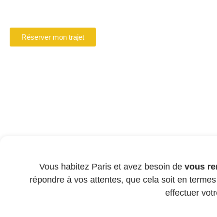
Réservez en ligne votre chauffeur VTC à Beauvai
Réserver mon trajet
Vous habitez Paris et avez besoin de
vous re
répondre à vos attentes, que cela soit en termes
effectuer vot