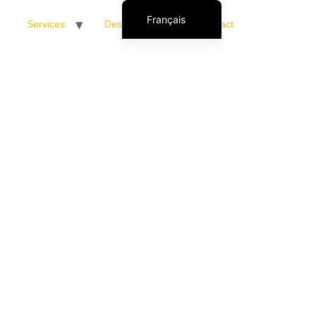
Français
Services
Destinations
Contact
English (UK)
Italiano
Español
Polski
Română