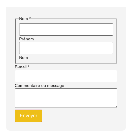
Nom E-
Nom
*
mail
message
Prénom
Nom
E-mail
*
Commentaire ou message
Envoyer