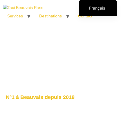
Français
Services
Destinations
Contact
English (UK)
Italiano
Español
Polski
Română
N°1 à Beauvais depuis 2018
Paris aéroport