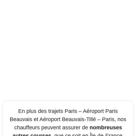
Les autres destinations
qu’assure notre
compagnie de taxi
En plus des trajets Paris – Aéroport Paris
Beauvais et Aéroport Beauvais-Tillé – Paris, nos
chauffeurs peuvent assurer de
nombreuses
autres courses
, que ce soit en Île-de-France,