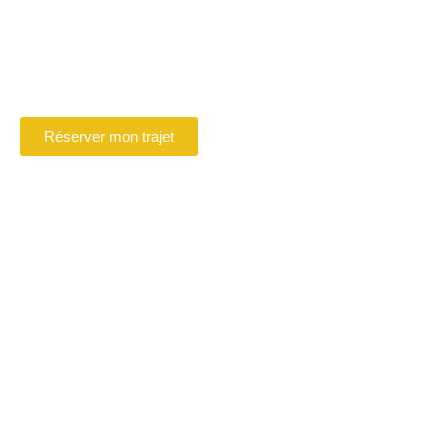
Beauvais
Réservez en ligne votre chauffeur VTC à
Beauvais
Réserver mon trajet