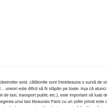
obetrotter avid, călătoriile sunt întotdeauna o sursă de 
or... uneori este dificil să fii stăpân pe toate. Așa că atun
 de taxi, transport public etc.), este important să luați d
legerea unui taxi Beauvais Paris cu un șofer privat este 