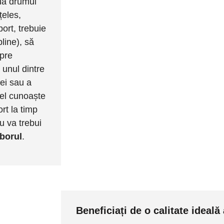
lua drumul
țeles,
ort, trebuie
line), să
spre
 unul dintre
sei sau a
el cunoaște
ort la timp
u va trebui
zborul
.
Beneficiați de o calitate ideală 