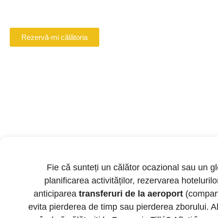
Rezervă online șoferul tău VTC în Beauvais
Rezervă-mi călătoria
Fie că sunteți un călător ocazional sau un gl
planificarea activităților, rezervarea hoteluril
anticiparea
transferuri de la aeroport
(companii
evita pierderea de timp sau pierderea zborului. A