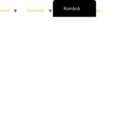
Română
rvicii
Destinații
Persoană de contact
Français
English (UK)
Italiano
Español
Polski