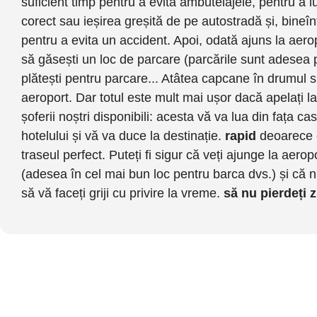
suficient timp pentru a evita ambuteiajele, pentru a 
corect sau ieșirea greșită de pe autostradă și, bineîn
pentru a evita un accident. Apoi, odată ajuns la aerop
să găsești un loc de parcare (parcările sunt adesea p
plătești pentru parcare... Atâtea capcane în drumul 
aeroport. Dar totul este mult mai ușor dacă apelați la
șoferii noștri disponibili: acesta vă va lua din fața ca
hotelului și vă va duce la destinație.
rapid
deoarece 
traseul perfect. Puteți fi sigur că veți ajunge la aerop
(adesea în cel mai bun loc pentru barca dvs.) și că n
să vă faceți griji cu privire la vreme.
să nu pierdeți 