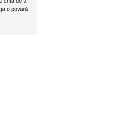
elentă de a
uga o povară
Beauvais Paris