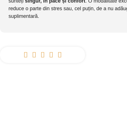
sunteți
singur, în pace și confort
. O modalitate exc
reduce o parte din stres sau, cel puțin, de a nu adă
suplimentară.





Rezervați un taxi 