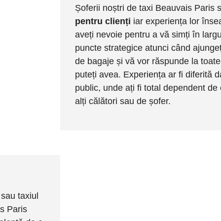
Șoferii noștri de taxi Beauvais Paris s
pentru clienți
iar experiența lor îns
aveți nevoie pentru a vă simți în larg
puncte strategice atunci când ajungeț
de bagaje și vă vor răspunde la toate 
puteți avea. Experiența ar fi diferită d
public, unde ați fi total dependent d
alți călători sau de șofer.
sau taxiul
is Paris