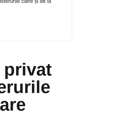
sferurile către și de la
 privat
erurile
are