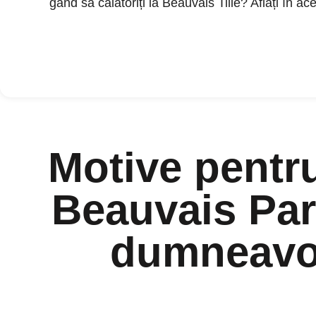
gând să călătoriți la Beauvais Tillé? Aflați în ace
Motive pentru
Beauvais Pari
dumneavoa