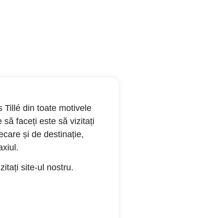
 Tillé din toate motivele
e să faceți este să vizitați
ecare și de destinație,
xiul.
tați site-ul nostru.