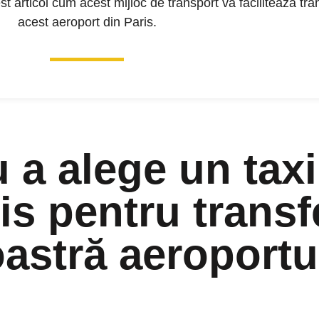
st articol cum acest mijloc de transport vă facilitează tran
acest aeroport din Paris.
 a alege un taxi
s pentru transf
stră aeroportu