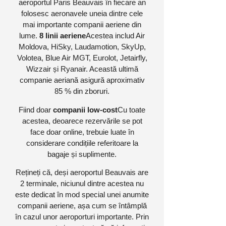
aeroportul Paris Beauvais în fiecare an
folosesc aeronavele uneia dintre cele
mai importante companii aeriene din
lume.
8 linii aeriene
Acestea includ Air
Moldova, HiSky, Laudamotion, SkyUp,
Volotea, Blue Air MGT, Eurolot, Jetairfly,
Wizzair și Ryanair. Această ultimă
companie aeriană asigură aproximativ
85 % din zboruri.
Fiind doar
companii low-cost
Cu toate
acestea, deoarece rezervările se pot
face doar online, trebuie luate în
considerare condițiile referitoare la
bagaje și suplimente.
Rețineți că, deși aeroportul Beauvais are
2 terminale, niciunul dintre acestea nu
este dedicat în mod special unei anumite
companii aeriene, așa cum se întâmplă
în cazul unor aeroporturi importante. Prin