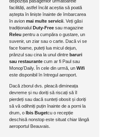
dispoziția pasagerilor următoarele
facilități, astfel încât aceștia să poată
aștepta în liniște înainte de îmbarcarea
în avion
mai multe servicii
. Veți găsi
tradiționalul
Duty-Free
sau magazine
Releu
pentru a cumpăra o gustare, un
suvenir, un ziar sau o carte. Dacă vi se
face foame, puteți lua micul dejun,
prânzul sau cina la unul dintre
baruri
sau restaurante
cum ar fi Paul sau
Monop'Daily. În cele din urmă, un
Wifi
este disponibil în întregul aeroport.
Dacă zborul dvs. pleacă dimineața
devreme și nu doriți să riscați să îl
pierdeți sau dacă sunteți obosit și doriți
să vă odihniți puțin înainte de a porni la
drum, o
Ibis Buget
cu o recepție
deschisă nonstop este situat chiar lângă
aeroportul Beauvais.