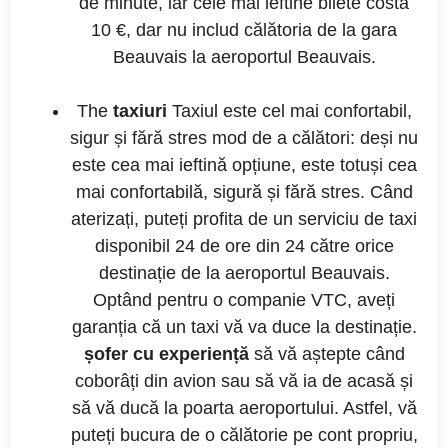
de minute, iar cele mai ieftine bilete costă
10 €, dar nu includ călătoria de la gara
Beauvais la aeroportul Beauvais.
The
taxiuri
Taxiul este cel mai confortabil,
sigur și fără stres mod de a călători: deși nu
este cea mai ieftină opțiune, este totuși cea
mai confortabilă, sigură și fără stres. Când
aterizați, puteți profita de un serviciu de taxi
disponibil 24 de ore din 24 către orice
destinație de la aeroportul Beauvais.
Optând pentru o companie VTC, aveți
garanția că un taxi vă va duce la destinație.
șofer cu experiență
să vă aștepte când
coborâți din avion sau să vă ia de acasă și
să vă ducă la poarta aeroportului. Astfel, vă
puteți bucura de o călătorie pe cont propriu,