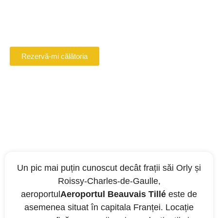
informații practice
Rezervă online șoferul tău VTC în Beauvais
Rezervă-mi călătoria
Un pic mai puțin cunoscut decât frații săi Orly și
Roissy-Charles-de-Gaulle,
aeroportul
Aeroportul Beauvais Tillé
este de
asemenea situat în capitala Franței. Locație