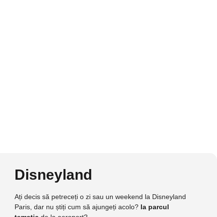
Disneyland
Ați decis să petreceți o zi sau un weekend la Disneyland
Paris, dar nu știți cum să ajungeți acolo?
la parcul
tematic
de la aeroport?