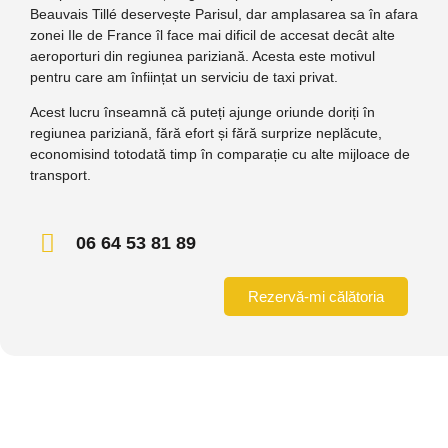
Beauvais Tillé deservește Parisul, dar amplasarea sa în afara
zonei Ile de France îl face mai dificil de accesat decât alte
aeroporturi din regiunea pariziană. Acesta este motivul
pentru care am înființat un serviciu de taxi privat.
Acest lucru înseamnă că puteți ajunge oriunde doriți în
regiunea pariziană, fără efort și fără surprize neplăcute,
economisind totodată timp în comparație cu alte mijloace de
transport.
06 64 53 81 89
Rezervă-mi călătoria