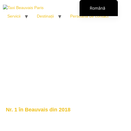
Română
Servicii
Destinații
Persoană de contact
Français
English (UK)
Italiano
Español
Polski
Nr. 1 în Beauvais din 2018
Destinații