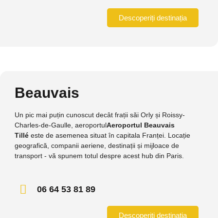
Descoperiți destinația
Beauvais
Un pic mai puțin cunoscut decât frații săi Orly și Roissy-
Charles-de-Gaulle, aeroportul
Aeroportul Beauvais
Tillé
este de asemenea situat în capitala Franței. Locație
geografică, companii aeriene, destinații și mijloace de
transport - vă spunem totul despre acest hub din Paris.
06 64 53 81 89
Descoperiți destinația