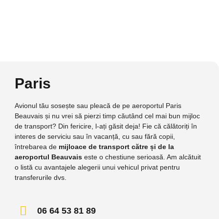
Paris
Avionul tău sosește sau pleacă de pe aeroportul Paris
Beauvais și nu vrei să pierzi timp căutând cel mai bun mijloc
de transport? Din fericire, l-ați găsit deja! Fie că călătoriți în
interes de serviciu sau în vacanță, cu sau fără copii,
întrebarea de
mijloace de transport către și de la
aeroportul Beauvais
este o chestiune serioasă. Am alcătuit
o listă cu avantajele alegerii unui vehicul privat pentru
transferurile dvs.
06 64 53 81 89