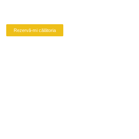
Paris, Beauvais, Disney, orice destinație...
Rezervă-mi călătoria