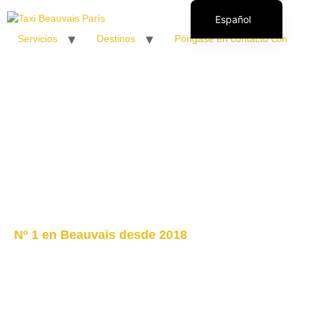
Español
Servicios
Destinos
Póngase en contacto con
Français
English (UK)
Italiano
Polski
Română
Nº 1 en Beauvais desde 2018
Taxi París