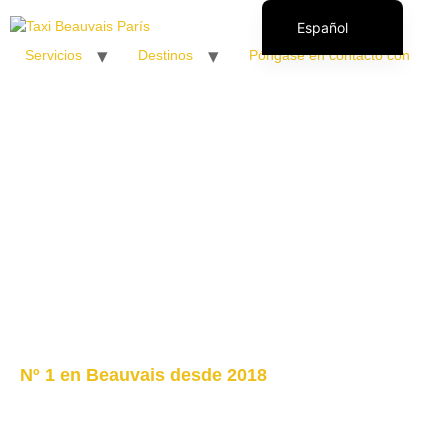
Español
Servicios
Destinos
Póngase en contacto con
Français
English (UK)
Italiano
Polski
Română
Nº 1 en Beauvais desde 2018
Destinos