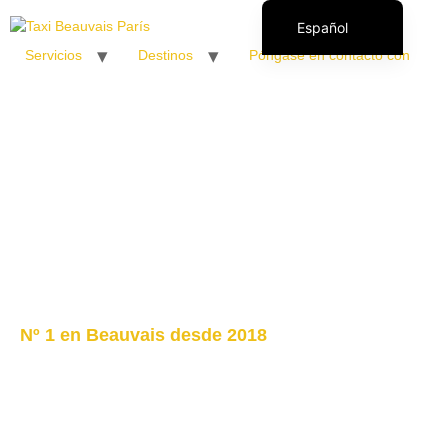
Español
Servicios
Destinos
Póngase en contacto con
Français
English (UK)
Italiano
Polski
Română
Nº 1 en Beauvais desde 2018
Taxi Beauvais