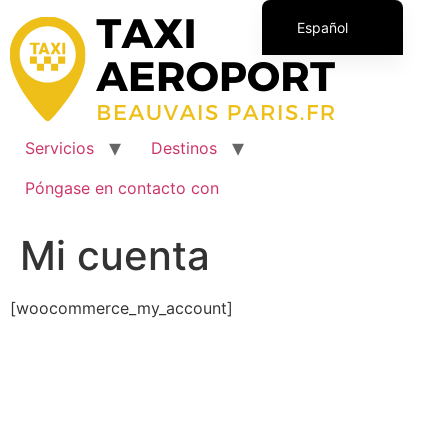
Ir
Español
al
contenido
Français
English (UK)
Italiano
Servicios
Destinos
Polski
Póngase en contacto con
Română
Mi cuenta
[woocommerce_my_account]