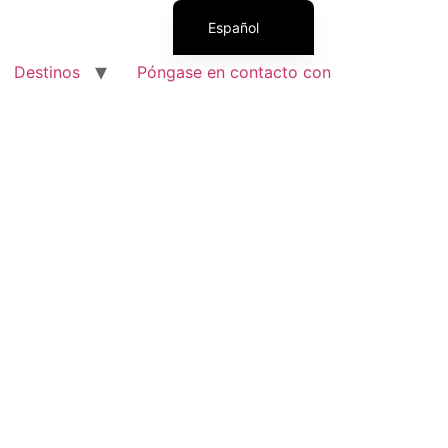
Español
Français
Destinos
Póngase en contacto con
English (UK)
Italiano
Polski
Română