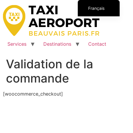
Aller
Français
au
contenu
English (UK)
Italiano
Español
Services
Destinations
Contact
Polski
Română
Validation de la
commande
[woocommerce_checkout]